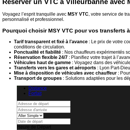
Réserver un VTC à Villeurbanne avec
Voyagez l’esprit tranquille avec
MSY VTC
, votre service de t
personnalisé et professionnel.
Pourquoi choisir MSY VTC pour vos transferts à
Tarif transparent et fixé à l’avance
:
Le prix de votre co
conditions de circulation.
Ponctualité et fiabilité
:
Nos chauffeurs expérimentés son
Réservation flexible 24/7
:
Planifiez votre trajet à l’av
Véhicules haut de gamme
:
Voyagez dans des véhicules 
Transferts vers les gares et aéroports
:
Lyon Part-Dieu
Mise à disposition de véhicules avec chauffeur
:
Pour
Transport de groupes
:
Solutions adaptées pour les dé
Distance
Forfait
Heure de Départ