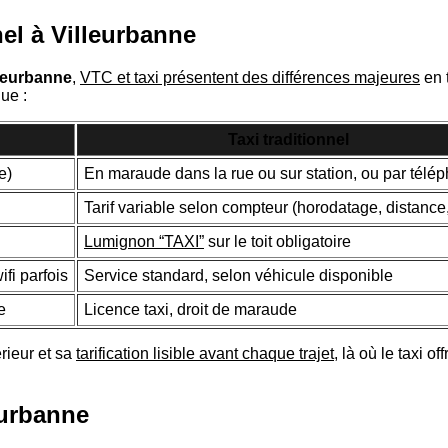
nel à Villeurbanne
lleurbanne
,
VTC et taxi présentent des différences majeures
en t
ue :
Taxi traditionnel
e)
En maraude dans la rue ou sur station, ou par télé
Tarif variable selon compteur (horodatage, distance, 
Lumignon “TAXI”
sur le toit obligatoire
fi parfois
Service standard, selon véhicule disponible
e
Licence taxi, droit de maraude
érieur et sa
tarification lisible avant chaque trajet
, là où le taxi 
eurbanne