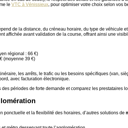
mme le
VTC à Vénissieux
, pour optimiser votre choix selon vos be
 dépend de la distance, du créneau horaire, du type de véhicule 
 affichée avant validation de la course, offrant ainsi une visibilit
en régional : 66 €)
 € (moyenne 39 €)
éraire, les arrêts, le trafic ou les besoins spécifiques (van, s
bord, avec facturation électronique.
ors des périodes de forte demande et comparez les prestataires l
glomération
 ponctuelle et la flexibilité des horaires, d’autres solutions de
m
et métro desservant toute l’agglomération