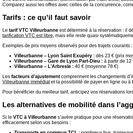
Comparez aussi les offres avec celles de la concurrence, co
Tarifs : ce qu’il faut savoir
Le
tarif VTC Villeurbanne
est déterminé à la réservation : il
tarification VTC est libre
, mais elle reste quasi systématiquement
Exemples de prix moyens observés pour des trajets courants :
Villeurbanne – Lyon Saint Exupéry :
dès 23 € (prix moy
Villeurbanne – Gare de Lyon Part-Dieu :
à partir de 12
Villeurbanne – L’Arbresle :
40 € (moyenne 78 €)
Les
facteurs d’ajustement
comprennent les changements d’itin
Villeurbanne immédiat
et la possibilité de payer en ligne ou à 
Pour bénéficier du meilleur tarif, anticipez vos réservations l
Les alternatives de mobilité dans l’ag
Si le
VTC à Villeurbanne
s’avère pratique pour une réservation
efficacement selon vos besoins :
Transports en commun TCL
: nombreux bus, tramways 