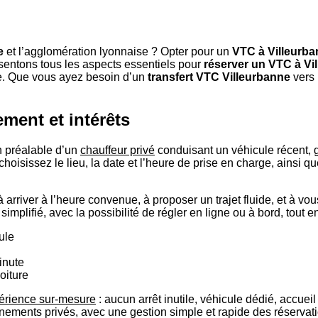
e
et l’agglomération lyonnaise ? Opter pour un
VTC à Villeurb
résentons tous les aspects essentiels pour
réserver un VTC à Vi
re. Que vous ayez besoin d’un
transfert VTC Villeurbanne
vers 
ement et intérêts
n préalable d’un
chauffeur privé
conduisant un véhicule récent, 
hoisissez le lieu, la date et l’heure de prise en charge, ainsi q
arriver à l’heure convenue, à proposer un trajet fluide, et à vou
 simplifié, avec la possibilité de régler en ligne ou à bord, tou
ule
inute
oiture
périence sur-mesure
: aucun arrêt inutile, véhicule dédié, accueil 
énements privés, avec une gestion simple et rapide des réservat