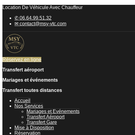
Location De Véhicule Avec Chauffeur
✆ 06.64.99.51.32
✉ contact@msy-vtc.com
Réservez en ligne
Transfert aéroport
Mariages et événements
Transfert toutes distances
Accueil
Nos Services
Mariages et Evénements
Transfert Aéroport
Transfert Gare
Mise à Disposition
Réservation