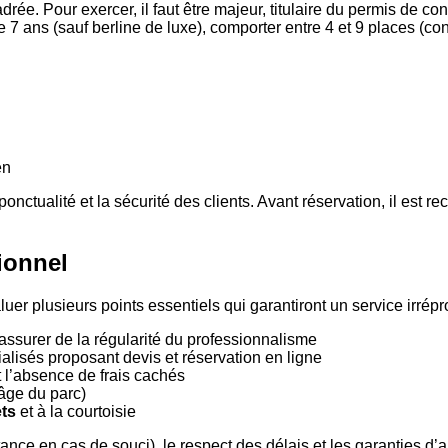
drée. Pour exercer, il faut être majeur, titulaire du permis de 
 7 ans (sauf berline de luxe), comporter entre 4 et 9 places (con
en
a ponctualité et la sécurité des clients. Avant réservation, il est
ionnel
valuer plusieurs points essentiels qui garantiront un service irré
ssurer de la régularité du professionnalisme
alisés proposant devis et réservation en ligne
 l’absence de frais cachés
 âge du parc)
ets
et à la courtoisie
e en cas de souci), le respect des délais et les garanties d’an