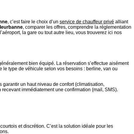
anne
, c’est faire le choix d’un
service de chauffeur privé
alliant
lleurbanne
, comparer les offres, comprendre la réglementation
l’aéroport, la gare ou tout autre lieu, vous trouverez ici nos
généralement bien équipé. La réservation s’effectue aisément
ue le type de véhicule selon vos besoins : berline, van ou
s garantir un haut niveau de confort (climatisation,
t en recevant immédiatement une confirmation (mail, SMS).
courtois et discrétion. C’est la solution idéale pour les
ions.