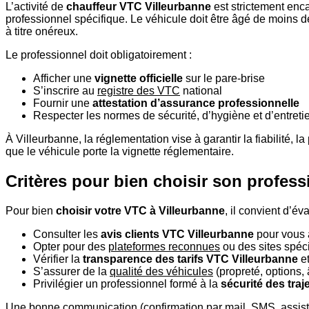
L’activité de
chauffeur VTC Villeurbanne
est strictement enca
professionnel spécifique. Le véhicule doit être âgé de moins de
à titre onéreux.
Le professionnel doit obligatoirement :
Afficher une
vignette officielle
sur le pare-brise
S’inscrire au
registre des VTC
national
Fournir une
attestation d’assurance professionnelle
Respecter les normes de sécurité, d’hygiène et d’entreti
À Villeurbanne, la réglementation vise à garantir la fiabilité, l
que le véhicule porte la vignette réglementaire.
Critères pour bien choisir son profess
Pour bien
choisir votre VTC à Villeurbanne
, il convient d’é
Consulter les
avis clients VTC Villeurbanne
pour vous a
Opter pour des
plateformes reconnues
ou des sites spéci
Vérifier la
transparence des tarifs VTC Villeurbanne
et
S’assurer de la
qualité des véhicules
(propreté, options,
Privilégier un professionnel formé à la
sécurité des traj
Une bonne communication (confirmation par mail, SMS, assistanc