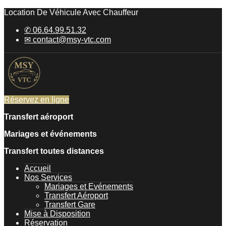
Location De Véhicule Avec Chauffeur
✆ 06.64.99.51.32
✉ contact@msy-vtc.com
Réservez en ligne
Transfert aéroport
Mariages et événements
Transfert toutes distances
Accueil
Nos Services
Mariages et Evénements
Transfert Aéroport
Transfert Gare
Mise à Disposition
Réservation