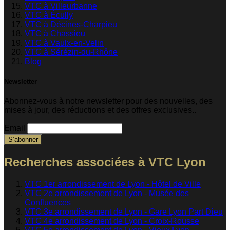
VTC à Villeurbanne
VTC à Écully
VTC à Décines-Charpieu
VTC à Chassieu
VTC à Vaulx-en-Velin
VTC à Sérézin-du-Rhône
Blog
Newsletter
Abonnez-vous à notre newsletter pour des nouvelles, des
mises à jour, des réductions et des offres exclusives..
Email
Recherches associées à VTC Lyon
VTC 1er arrondissement de Lyon - Hôtel de Ville
VTC 2e arrondissement de Lyon - Musée des
Confluences
VTC 3e arrondissement de Lyon - Gare Lyon Part Dieu
VTC 4e arrondissement de Lyon - Croix-Rousse