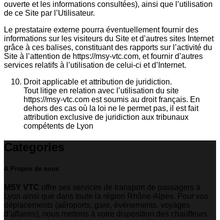
ouverte et les informations consultées), ainsi que l’utilisation
de ce Site par l’Utilisateur.
Le prestataire externe pourra éventuellement fournir des
informations sur les visiteurs du Site et d’autres sites Internet
grâce à ces balises, constituant des rapports sur l’activité du
Site à l’attention de https://msy-vtc.com, et fournir d’autres
services relatifs à l’utilisation de celui-ci et d’Internet.
Droit applicable et attribution de juridiction.
Tout litige en relation avec l’utilisation du site
https://msy-vtc.com est soumis au droit français. En
dehors des cas où la loi ne le permet pas, il est fait
attribution exclusive de juridiction aux tribunaux
compétents de Lyon
Categories
A Propos de nous
MSY VTC
offre ses services de transport de passagers à
Lyon ainsi que dans toute la région Rhône-Alpes. Pour vos
déplacements (aéroports, gare, événements, voyages
d’affaires), nous mettons à votre disposition des chauffeurs