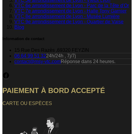
VTC 5e arrondissement de Lyon - Vieux Lyon
VTC 6e arrondissement de Lyon - Parc de la Tête d'Or
VTC 7e arrondissement de Lyon - Halle Tony Garnier
VTC 8e arrondissement de Lyon - Musée Lumière
VTC 9e arrondissement de Lyon - Quartier de Vaise
Blog
Information de contact
15 Rue Des Razès ,69320 FEYZIN
06 64 99 51 32
24h/24h , 7j/7j
contact@msy-vtc.com
Réponse dans 24 heures.
Facebook
PAIEMENT À
BORD ACCEPTÉ
CARTE OU ESPÈCES