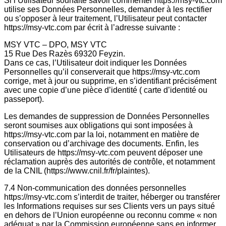
Si l’Utilisateur souhaite savoir commenter https://msy-vtc.com
utilise ses Données Personnelles, demander à les rectifier
ou s’opposer à leur traitement, l’Utilisateur peut contacter
https://msy-vtc.com par écrit à l’adresse suivante :
MSY VTC – DPO, MSY VTC
15 Rue Des Razès 69320 Feyzin.
Dans ce cas, l’Utilisateur doit indiquer les Données
Personnelles qu’il conserverait que https://msy-vtc.com
corrige, met à jour ou supprime, en s’identifiant précisément
avec une copie d’une pièce d’identité ( carte d’identité ou
passeport).
Les demandes de suppression de Données Personnelles
seront soumises aux obligations qui sont imposées à
https://msy-vtc.com par la loi, notamment en matière de
conservation ou d’archivage des documents. Enfin, les
Utilisateurs de https://msy-vtc.com peuvent déposer une
réclamation auprès des autorités de contrôle, et notamment
de la CNIL (https://www.cnil.fr/fr/plaintes).
7.4 Non-communication des données personnelles
https://msy-vtc.com s’interdit de traiter, héberger ou transférer
les Informations requises sur ses Clients vers un pays situé
en dehors de l’Union européenne ou reconnu comme « non
adéquat » par la Commission européenne sans en informer