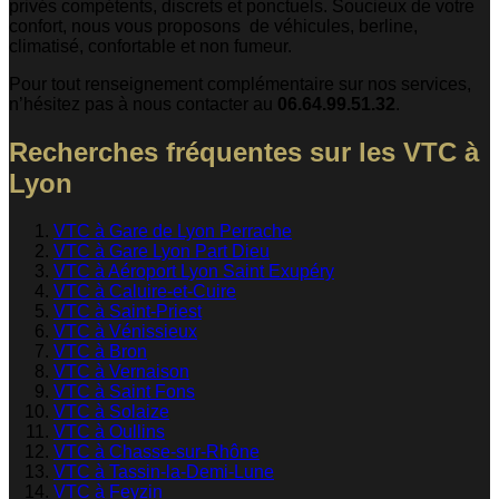
privés compétents, discrets et ponctuels. Soucieux de votre
confort, nous vous proposons de véhicules, berline,
climatisé, confortable et non fumeur.
Pour tout renseignement complémentaire sur nos services,
n’hésitez pas à nous contacter au
06.64.99.51.32
.
Recherches fréquentes sur les VTC à
Lyon
VTC à Gare de Lyon Perrache
VTC à Gare Lyon Part Dieu
VTC à Aéroport Lyon Saint Exupéry
VTC à Caluire-et-Cuire
VTC à Saint-Priest
VTC à Vénissieux
VTC à Bron
VTC à Vernaison
VTC à Saint Fons
VTC à Solaize
VTC à Oullins
VTC à Chasse-sur-Rhône
VTC à Tassin-la-Demi-Lune
VTC à Feyzin